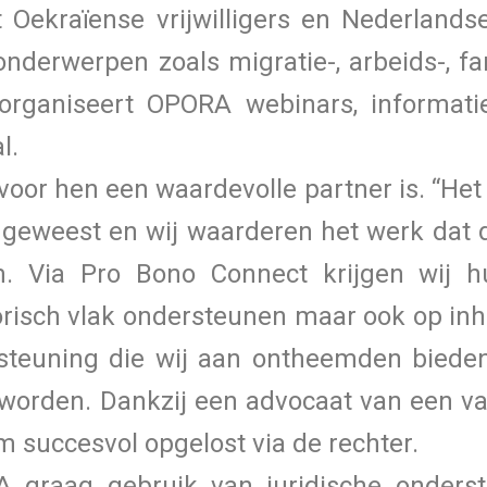
 Oekraïense vrijwilligers en Nederland
nderwerpen zoals migratie-, arbeids-, fami
 organiseert OPORA webinars, informati
l.
oor hen een waardevolle partner is. “Het
d geweest en wij waarderen het werk dat
. Via Pro Bono Connect krijgen wij h
risch vlak ondersteunen maar ook op inhou
steuning die wij aan ontheemden bieden
e worden. Dankzij een advocaat van een v
 succesvol opgelost via de rechter.
A graag gebruik van juridische onders