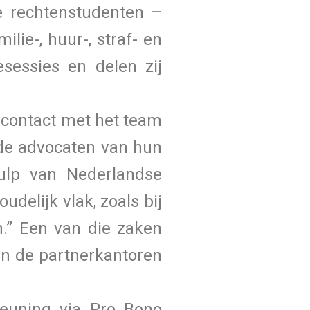
se rechtenstudenten –
lie-, huur-, straf- en
esessies en delen zij
 contact met het team
 de advocaten van hun
ulp van Nederlandse
delijk vlak, zoals bij
.” Een van die zaken
an de partnerkantoren
teuning via Pro Bono