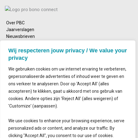
Over PBC
Jaarverslagen
Nieuwsbrieven
Emailadres
Wij respecteren jouw privacy / We value your
info@probonoconnect.nl
privacy
Bezoekadres
Nieuwe Achtergracht 164
We gebruiken cookies om uw internet ervaring te verbeteren,
1018 WV Amsterdam
gepersonaliseerde advertenties of inhoud weer te geven en
ons verkeer te analyseren. Door op ‘Accept All' (alles
Postadres
accepteren) te klikken, gaat u akkoord met ons gebruik van
Postbus 2143
1000 CS Amsterdam
cookies. Andere opties zijn 'Reject All' (alles weigeren) of
'Customize' (aanpassen).
Contact
Volg ons
We use cookies to enhance your browsing experience, serve
personalized ads or content, and analyze our traffic. By
clicking "Accept All", you consent to our use of cookies.