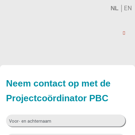
│
EN
NL
*
*
V
E
Neem contact op met de
o
-
o
m
Projectcoördinator PBC
r
a
-
i
e
l
n
a