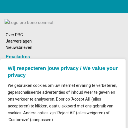
Over PBC
Jaarverslagen
Nieuwsbrieven
Emailadres
info@probonoconnect.nl
Wij respecteren jouw privacy / We value your
Bezoekadres
privacy
Nieuwe Achtergracht 164
1018 WV Amsterdam
We gebruiken cookies om uw internet ervaring te verbeteren,
Postadres
gepersonaliseerde advertenties of inhoud weer te geven en
Postbus 2143
ons verkeer te analyseren. Door op ‘Accept All' (alles
1000 CS Amsterdam
accepteren) te klikken, gaat u akkoord met ons gebruik van
cookies. Andere opties zijn 'Reject All' (alles weigeren) of
Contact
'Customize' (aanpassen).
Volg ons