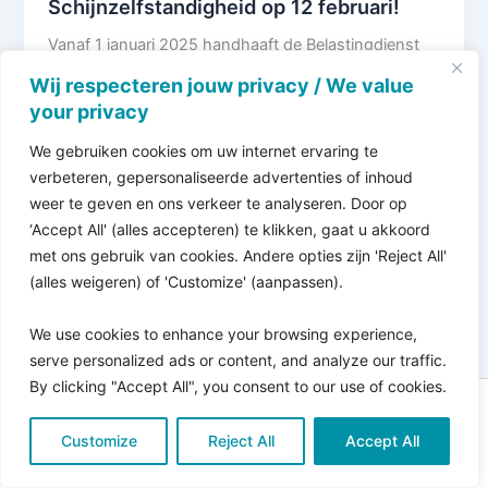
Schijnzelfstandigheid op 12 februari!
Vanaf 1 januari 2025 handhaaft de Belastingdienst
volledig op schijnzelfstandigheid onder de wet
Wij respecteren jouw privacy / We value
Deregulering Beoordeling Arbeidsrelatie. Werkgevers
your privacy
die zzp’ers inhuren, […]
We gebruiken cookies om uw internet ervaring te
verbeteren, gepersonaliseerde advertenties of inhoud
weer te geven en ons verkeer te analyseren. Door op
‘Accept All' (alles accepteren) te klikken, gaat u akkoord
met ons gebruik van cookies. Andere opties zijn 'Reject All'
(alles weigeren) of 'Customize' (aanpassen).
We use cookies to enhance your browsing experience,
serve personalized ads or content, and analyze our traffic.
By clicking "Accept All", you consent to our use of cookies.
Copyright © 2026 Pro Bono Connect | in samenwerking
Customize
met
Reject All
Kitewebsites
.
Accept All