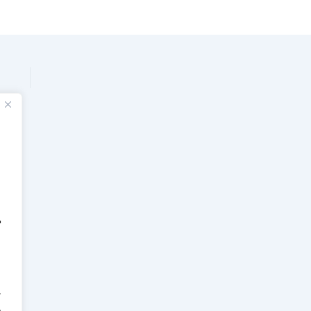
'
.
.