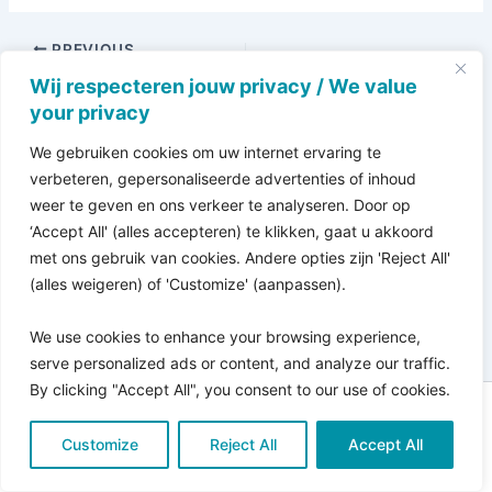
PREVIOUS
Wij respecteren jouw privacy / We value
your privacy
We gebruiken cookies om uw internet ervaring te
verbeteren, gepersonaliseerde advertenties of inhoud
weer te geven en ons verkeer te analyseren. Door op
‘Accept All' (alles accepteren) te klikken, gaat u akkoord
met ons gebruik van cookies. Andere opties zijn 'Reject All'
(alles weigeren) of 'Customize' (aanpassen).
We use cookies to enhance your browsing experience,
serve personalized ads or content, and analyze our traffic.
By clicking "Accept All", you consent to our use of cookies.
Copyright © 2026 Pro Bono Connect | in samenwerking
Customize
met
Reject All
Kitewebsites
.
Accept All