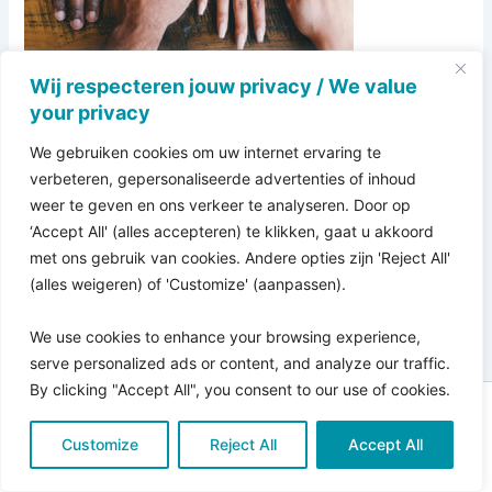
Wij respecteren jouw privacy / We value
your privacy
We gebruiken cookies om uw internet ervaring te
verbeteren, gepersonaliseerde advertenties of inhoud
weer te geven en ons verkeer te analyseren. Door op
‘Accept All' (alles accepteren) te klikken, gaat u akkoord
met ons gebruik van cookies. Andere opties zijn 'Reject All'
(alles weigeren) of 'Customize' (aanpassen).
We use cookies to enhance your browsing experience,
serve personalized ads or content, and analyze our traffic.
By clicking "Accept All", you consent to our use of cookies.
Copyright © 2026 Pro Bono Connect | in samenwerking
Customize
met
Reject All
Kitewebsites
.
Accept All