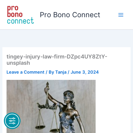
Skip
to
Pro Bono Connect
content
tingey-injury-law-firm-DZpc4UY8ZtY-
unsplash
Leave a Comment
/ By
Tanja
/
June 3, 2024