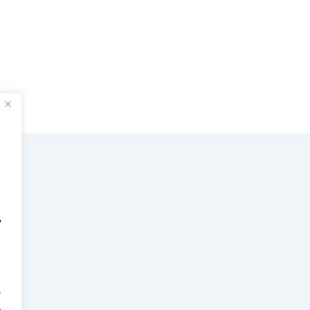
'
.
.