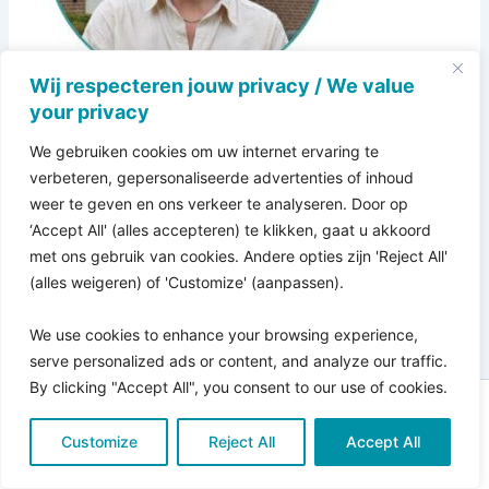
Wij respecteren jouw privacy / We value
your privacy
We gebruiken cookies om uw internet ervaring te
verbeteren, gepersonaliseerde advertenties of inhoud
weer te geven en ons verkeer te analyseren. Door op
‘Accept All' (alles accepteren) te klikken, gaat u akkoord
met ons gebruik van cookies. Andere opties zijn 'Reject All'
(alles weigeren) of 'Customize' (aanpassen).
We use cookies to enhance your browsing experience,
serve personalized ads or content, and analyze our traffic.
By clicking "Accept All", you consent to our use of cookies.
Copyright © 2026 Pro Bono Connect | in samenwerking
Customize
met
Reject All
Kitewebsites
.
Accept All