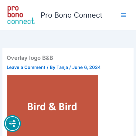
Skip
to
Pro Bono Connect
content
Overlay logo B&B
Leave a Comment
/ By
Tanja
/
June 6, 2024