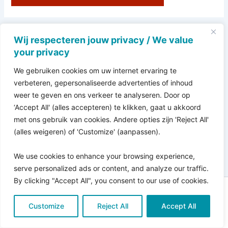
Wij respecteren jouw privacy / We value
your privacy
We gebruiken cookies om uw internet ervaring te
verbeteren, gepersonaliseerde advertenties of inhoud
weer te geven en ons verkeer te analyseren. Door op
‘Accept All' (alles accepteren) te klikken, gaat u akkoord
met ons gebruik van cookies. Andere opties zijn 'Reject All'
(alles weigeren) of 'Customize' (aanpassen).
We use cookies to enhance your browsing experience,
serve personalized ads or content, and analyze our traffic.
By clicking "Accept All", you consent to our use of cookies.
Copyright © 2026 Pro Bono Connect | in samenwerking
Customize
met
Reject All
Kitewebsites
.
Accept All