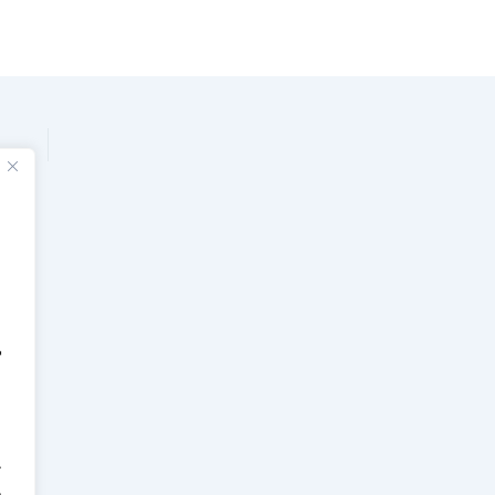
'
.
.